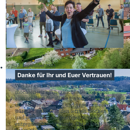
13. September 2021
Danke für Ihr und Euer Vertrauen!
Was für ein Wahlabend! An dieser Stelle
möchten wir ein herzliches Dankeschön
aussprechen für all die Unterstützung, die
uns als Hagener CDU und unserer neuen
Bürgermeisterin in den letzten Wochen
und besonders am gestrigen Wahlsonntag
entgegengebracht wurde. Christine Möller