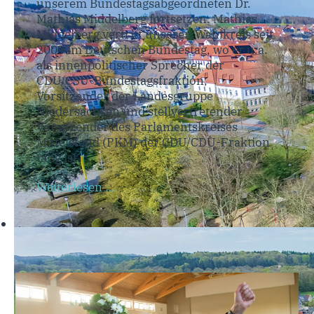
unserem Bundestagsabgeordneten Dr.
Mathias Middelberg fortsetzen. Mathias
Middelberg vertritt unseren Wahlkreis seit
2009 im Deutschen Bundestag, wo er u.a.
als innenpolitischer Sprecher der
CDU/CSU-Bundestagsfraktion,
Vorsitzender der Landesgruppe
Niedersachsen und stellvertretender
Vorsitzender des Parlamentskreises
Mittelstand (PKM) der CDU/CDU-Fraktion
tätig ist.
Weiterlesen …