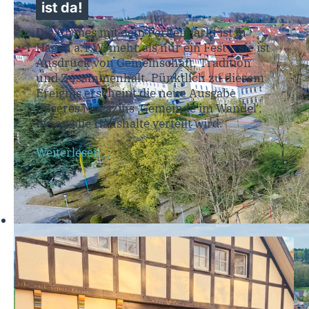
ist da!
Die Kirmes mit dem Ferkelmarkt ist in
Hagen a.T.W. mehr als nur ein Fest – sie ist
Ausdruck von Gemeinschaft, Tradition
und Zusammenhalt. Pünktlich zu diesem
Ereignis erscheint die neue Ausgabe
unseres Magazins ‚Gemeinde im Wandel‘,
die an alle Haushalte verteilt wird.
Weiterlesen …