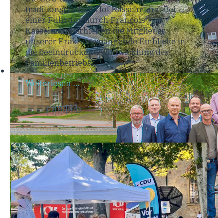
traditionsreichen Hof Kasselmann. Bei
einer Führung durch François
Kasselmann erhielten die Mitglieder
unserer Fraktion spannende Einblicke in
die beeindruckende Entwicklung des
Familienbetriebs.
Weiterlesen …