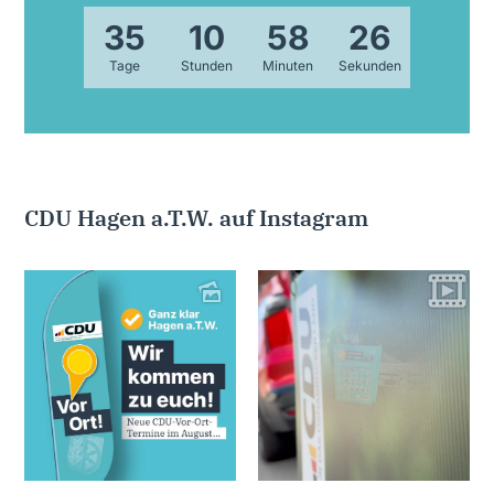
3
5
1
0
5
8
2
4
Tage
Stunden
Minuten
Sekunden
CDU Hagen a.T.W. auf Instagram