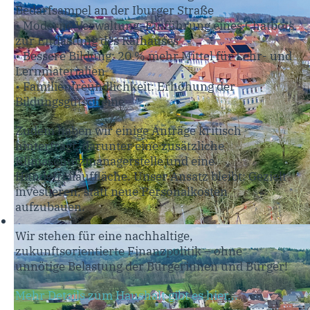
Bedarfsampel an der Iburger Straße
• Moderne Verwaltung: Einführung eines Chatbots
zur Entlastung des Rathauses
• Bessere Bildung: 20 % mehr Mittel für Lehr- und
Lernmaterialien
• Familienfreundlichkeit: Erhöhung der
Bildungsgutscheine
Zudem haben wir einige Anträge kritisch
hinterfragt, darunter eine zusätzliche
Klimaschutzmanagerstelle und eine
Hundefreilauffläche. Unser Ansatz bleibt: Gezielt
investieren, statt neue Personalkosten
aufzubauen.
Wir stehen für eine nachhaltige,
zukunftsorientierte Finanzpolitik – ohne
unnötige Belastung der Bürgerinnen und Bürger!
Mehr Details zum Haushalt gibt es hier...