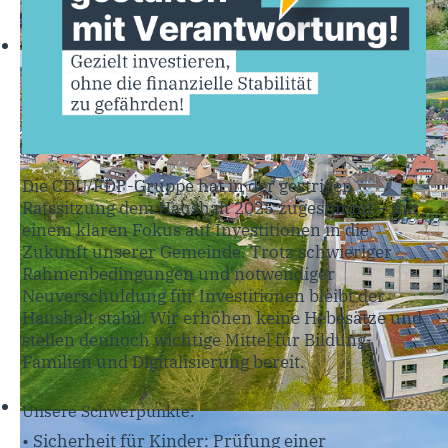
Die CDU/FDP-Gruppe hat in der gestrigen
Ratssitzung dem Haushalt 2025 zugestimmt – mit
einem klaren Fokus auf Investitionen in die
Zukunft unserer Gemeinde. Trotz schwieriger
Rahmenbedingungen und notwendiger
Neuverschuldung für Investitionen bleibt der
Haushalt stabil. Wir erhöhen keine Hebesätze und
stellen dennoch wichtige Mittel für Bildung,
Familien und Digitalisierung bereit.
Unsere Schwerpunkte:
• Sicherheit für Kinder: Prüfung einer