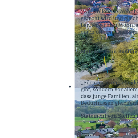
„Wir wollen die Wohnba
gerecht wird und gleich
barrierearmen Wohnrau
einen offenen Dialog i
a.T.W. zu erarbeiten.“
Statement von Bastia
---
„Für uns ist entscheid
gibt, sondern vor all
dass junge Familien, 
Bedürfnissen gleicher
Statement von Steffe
---