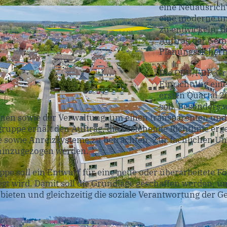
eine Neuausricht
eine moderne und
zu entwickeln, d
Auftrag der Geme
Planungssicherhe
Die CDU/FDP-Gru
Einrichtung eine
ersten Quartal 
soll. Besonders w
ionen sowie der Verwaltung, um einen transparenten und
sgruppe erhält den Auftrag, die bestehende Richtlinie er
 sowie Anreizsysteme zu betrachten. Zur fachlichen Un
hinzugezogen werden.
pe soll ein Entwurf für eine neue oder überarbeitete Fö
egt wird. Damit soll die Grundlage geschaffen werden, u
bieten und gleichzeitig die soziale Verantwortung der G