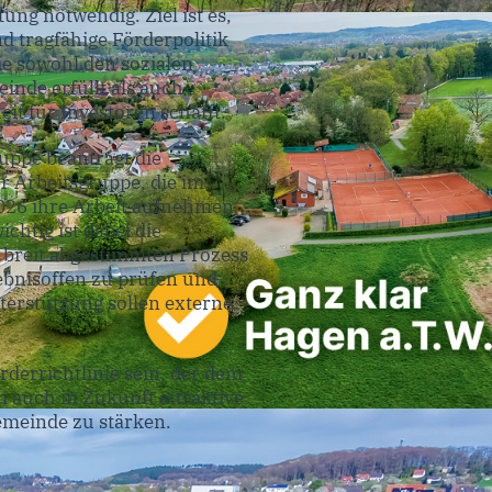
ung notwendig. Ziel ist es,
 tragfähige Förderpolitik
ie sowohl den sozialen
inde erfüllt als auch
it für Investoren schafft.
ppe beantragt die
r Arbeitsgruppe, die im
2026 ihre Arbeit aufnehmen
ichtig ist dabei die
 breit abgestimmten Prozess
gebnisoffen zu prüfen und
terstützung sollen externe
rderrichtlinie sein, der dem
m auch in Zukunft attraktive
emeinde zu stärken.