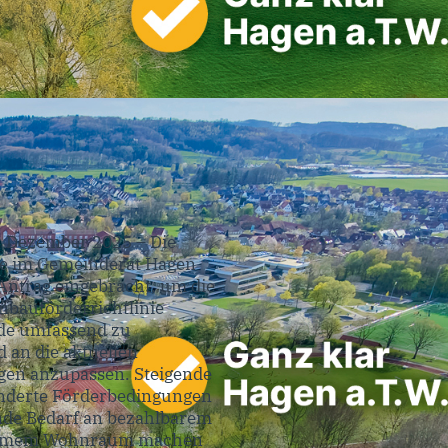
1. Dezember 2025 – Die
 im Gemeinderat Hagen
 Antrag eingebracht, um die
bauförderrichtlinie
de umfassend zu
 an die aktuellen
en anzupassen. Steigende
nderte Förderbedingungen
de Bedarf an bezahlbarem
earmem Wohnraum machen