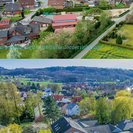
pe
T.W.
penvorsitzender
ppenvorsitzender
rentwicklung der Wohnbauförderrichtlinie
Ihr Ansprechpartner für weitere Informationen:
CDU Gemeindeverband
Hagen a.T.W.