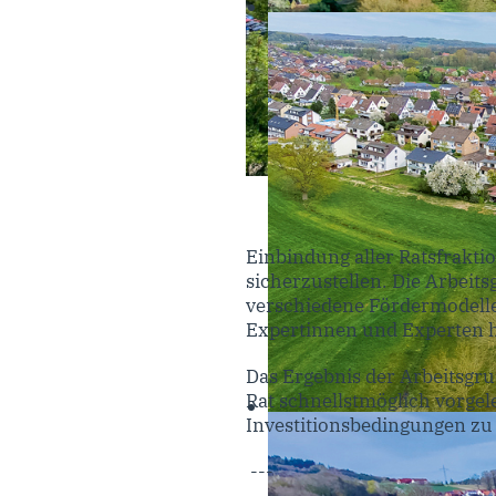
Einbindung aller Ratsfrakt
sicherzustellen. Die Arbeit
verschiedene Fördermodelle
Expertinnen und Experten 
Das Ergebnis der Arbeitsgrup
Rat schnellstmöglich vorgel
Investitionsbedingungen zu 
---