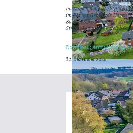
Im Namen der CDU/FDP-Grup
im Rat der Gemeinde Hagen a.
Bastian Spreckelmeyer – Grup
Steffen Plogmann – stellv. Gru
Download: Antrag zur Weite
12. Dezember 2025