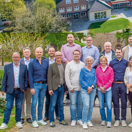
Rainer Summe
(1. Vorsitzender)
Am Borgberg 9c
49170 Hagen a.T.W.
Tel. 0162 2789334