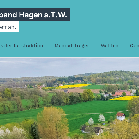
and Hagen a.T.W.
gernah.
s der Ratsfraktion
Mandatsträger
Wahlen
Gem