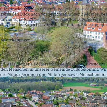
uförderrichtlinie so weiterentwickeln, dass sie den he
zeitig den Blick nach vorne richtet. Unser Ziel ist es, b
m zu schaffen, der allen Generationen zugutekommt. D
m Rat und die Expertise von Fachleuten, um eine tragfäh
n Spreckelmeyer
end, dass die neue Förderrichtlinie nicht nur Investoren
em den Menschen in unserer Gemeinde zugutekommt. Wir
ältere Mitbürgerinnen und Mitbürger sowie Menschen mi
maßen von einer modernen Wohnbaupolitik profitieren.
n Plogmann