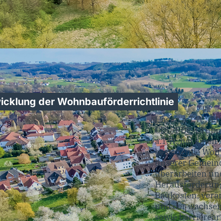
icklung der Wohnbauförderrichtlinie
Hagen a.T.W., 1
CDU/FDP-Gruppe
a.T.W. hat einen
bestehende Wohn
unserer Gemein
überarbeiten und
Herausforderung
Baukosten, verä
und der wachsen
sowie barrier