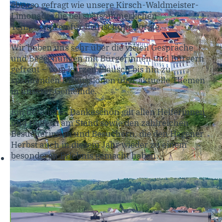
ebenso gefragt wie unsere Kirsch-Waldmeister-
Limonade, die bei spätsommerlichen
Temperaturen für Erfrischung sorgte.
Wir haben uns sehr über die vielen Gespräche
und Begegnungen mit Bürgerinnen und Bürgern
gefreut – vom kurzen Plausch bis hin zu
spannenden Diskussionen über aktuelle Themen
in unserer Gemeinde.
Ein herzliches Dankeschön gilt allen Helferinnen
und Helfern am Stand sowie den zahlreichen
Besucherinnen und Besuchern, die den Hagener
Herbst auch in diesem Jahr wieder zu einem
besonderen Erlebnis gemacht haben.