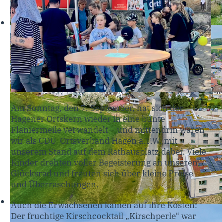
Am Sonntag, den 7. September, hat sich der
Hagener Ortskern wieder in eine bunte
Flaniermeile verwandelt – und mittendrin waren
wir als CDU-Ortsverband Hagen a.T.W. mit
unserem Stand auf dem Rathausplatz dabei. Viele
Kinder drehten voller Begeisterung an unserem
Glücksrad und freuten sich über kleine Preise
und Überraschungen.
Auch die Erwachsenen kamen auf ihre Kosten:
Der fruchtige Kirschcocktail „Kirschperle“ war