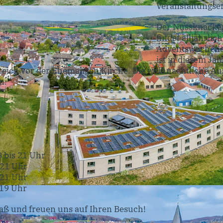
Veranstaltungse
Der Nussknacker
findet alljährlic
Adventswochenen
ist in diesem Ja
eich vor der Ehemaligen Kirche. Die weihnachtliche Aus
n.
 bis 21 Uhr
 21 Uhr
 21 Uhr
 19 Uhr
aß und freuen uns auf Ihren Besuch!