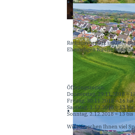
Rathausvorplatz und der Ber
Ehemaligen Kirche besuche
Öffnungszeiten:
Donnerstag, 29.11.2018 = 18
Freitag, 30.11.2018 = 16 bis
Samstag, 1.12.2018 = 13 bis
Sonntag, 2.12.2018 = 13 bis
Wir wünschen Ihnen viel Sp