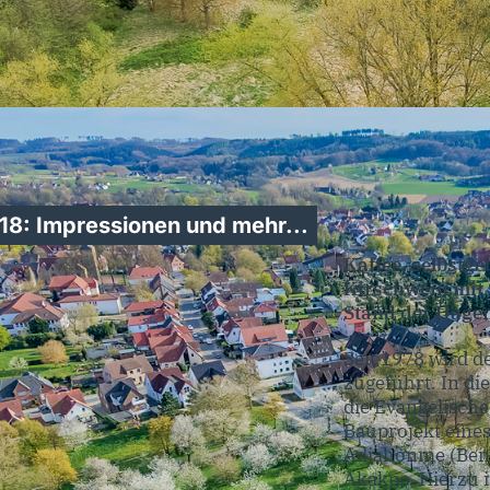
8: Impressionen und mehr...
Kaffee, selbstg
Kirschwein mit
Stand der Hage
Seit 1978 wird d
zugeführt. In di
die Evangelisch
Bauprojekt eine
Adjahonme (Benin
Akakpo. Hierzu 