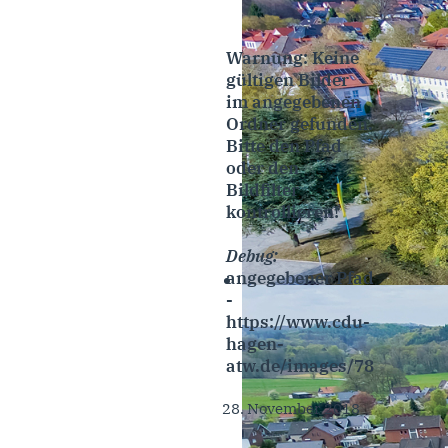
Warnung: Keine
gültigen Bilder
im angegebenen
Ordner gefunden.
Bitte den Pfad
oder den
Bildfilter
kontrollieren!
Debug:
angegebener Pfad
-
https://www.cdu-
hagen-
atw.de/images/78
28. November 2018