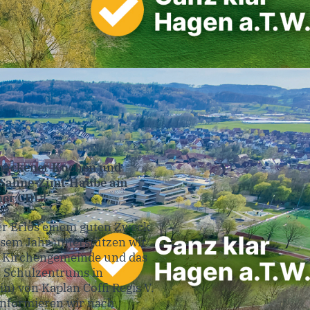
ebackener Kuchen und
 Sahne-Zimt-Haube am
ner CDU!
er Erlös einem guten Zweck
esem Jahr unterstützen wir
e Kirchengemeinde und das
s Schulzentrums in
) von Kaplan Coffi Regis V.
informieren wir nach