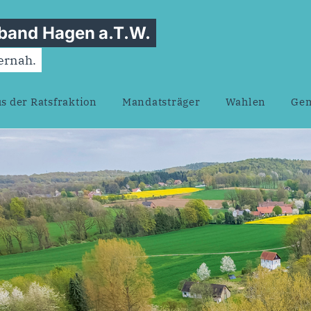
and Hagen a.T.W.
gernah.
s der Ratsfraktion
Mandatsträger
Wahlen
Gem