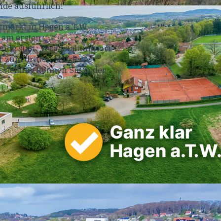
nde ausführlich!
markt in Hagen a.T.W.
h am ersten
de statt. Veranstaltungsort
hr zum dritten Mal der
stellung können Sie in der