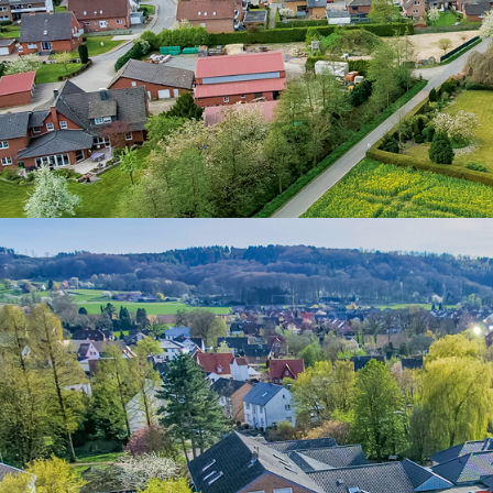
Ihr Ansprechpartner für weitere Informationen:
CDU Gemeindeverband
Hagen a.T.W.
Rainer Summe
(1. Vorsitzender)
Am Borgberg 9c
49170 Hagen a.T.W.
Tel. 0162 2789334