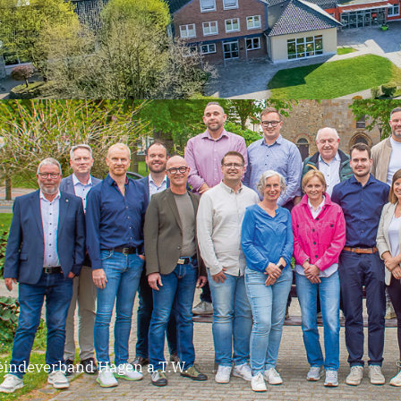
rtikel 13 DS-GVO
indeverband Hagen a.T.W.