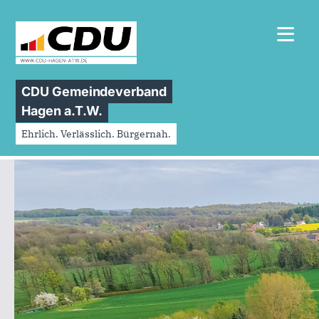
≡
CDU Gemeindeverband
Hagen a.T.W.
Ehrlich. Verlässlich. Bürgernah.