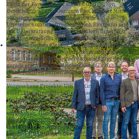
Einer der Favoriten der kleinen und großen
Besucher des Parks Gummiwiese: Ein dort Mitte
vergangenen Jahres auf Initiative des
Umweltschutzbeauftragten Ulrich Elixmann und
mit Unterstützung von drei Schülern unterhalb
des St.-Anna-Stifts entstandene Insektenhotel –
ein ökologisches Kleinod, das Wildbienen und
anderen Insekten Nist- und Überwinterungshilfen
bietet. Das Foto ist eines der Monatsblätter des
gerade erschienenen Heimatkalenders 2020
(Foto: Manfred Bittner/Heimatverein).
Vorgesehene Projekte: Um die Kirschgemeinde zu
einer „klimafreundlichen und nachweislich
nachhaltig agierenden Kommune“ zu entwickeln,
sind zum Beispiel „Freiflächen für Biodiversität“
vorgesehen. Hier geht es der CDU-Fraktion um
das Anlegen „naturbelassener Biotope zum Erhalt
der heimischen Artenvielfalt und der
Landschaftsstruktur“. Der damit verbundene