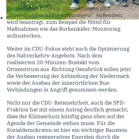
Auftrag an die Verwaltung: „Geeignete Standorte“
für derartige Projekte vorzuschlagen und
„Umsetzungsschritte aufzuzeigen“. Außerdem
wird beantragt, zum Beispiel die Mittel für
Maßnahmen wie das Borkenkäfer-Monitoring
aufzustocken.
Weiter im CDU-Fokus steht auch die Optimierung
des Nahverkehrs-Angebots. Nach dem
realisierten 20-Minuten-Bustakt vom
Ortszentrum aus Richtung Osnabrück sollen jetzt
die Verbesserung der Anbindung der Niedermark
sowie der Ausbau der innerörtlichen Bus-
Verbindungen in Angriff genommen werden.
Nicht nur die CDU-Ratsmehrheit, auch die SPD-
Fraktion hat mit einem Antrag deutlich gemacht,
dass der Klimaschutz künftig ganz oben auf der
Agenda der Gemeinde stehen muss. Für die
Sozialdemokraten ist hier ein wichtiger Baustein
der Ausbau regenerativer Energien durch die