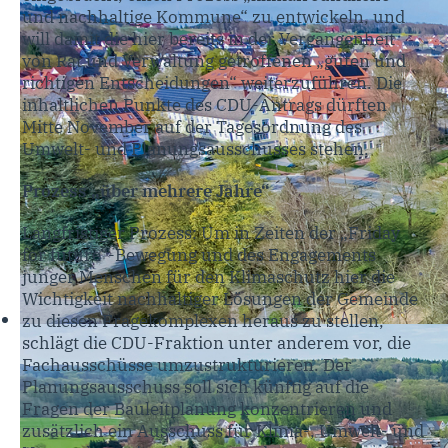
und nachhaltige Kommune“ zu entwickeln, und
will damit die hier bereits in der Vergangenheit
von Rat und Verwaltung getroffenen „guten und
richtigen Entscheidungen“ weiterzuführen. Die
inhaltlichen Punkte des CDU-Antrags dürften
Mitte November auf der Tagesordnung des
Umwelt- und Planungsausschusses stehen.
Prozess „über mehrere Jahre“
Langfristiger Prozess: Um in Zeiten der „Friday
for future“-Bewegung und des Engagements
junger Menschen für den Klimaschutz hier die
Wichtigkeit nachhaltiger Lösungen der Gemeinde
zu diesen Fragekomplexen heraus zu stellen,
schlägt die CDU-Fraktion unter anderem vor, die
Fachausschüsse umzustrukturieren. Der
Planungsausschuss soll sich künftig auf die
Fragen der Bauleitplanung konzentrieren und
zusätzlich ein Ausschuss für Klima-, Umwelt- und