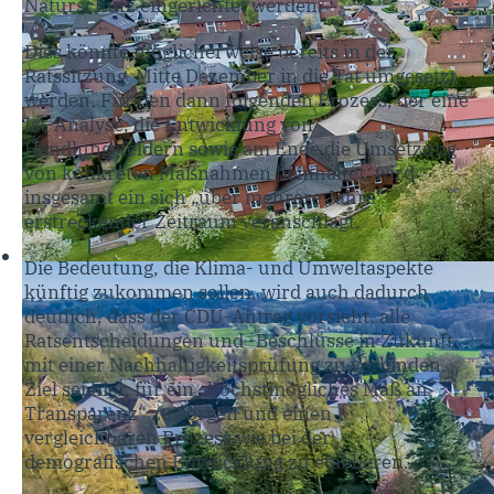
Naturschutz eingerichtet werden.
Dies könnte möglicherweise bereits in der
Ratssitzung Mitte Dezember in die Tat umgesetzt
werden. Für den dann folgenden Prozess, der eine
Ist-Analyse, die Entwicklung von
Handlungsfeldern sowie am Ende die Umsetzung
von konkreten Maßnahmen beinhaltet, wird
insgesamt ein sich „über mehrere Jahre“
erstreckender Zeitraum veranschlagt.
Die Bedeutung, die Klima- und Umweltaspekte
künftig zukommen sollen, wird auch dadurch
deutlich, dass der CDU-Antrag vorsieht, alle
Ratsentscheidungen und -Beschlüsse in Zukunft
mit einer Nachhaltigkeitsprüfung zu verbinden.
Ziel sei hier, für ein „höchstmögliches Maß an
Transparenz“ zu sorgen und einen
vergleichbaren Prozess wie bei der
demografischen Entwicklung zu etablieren.