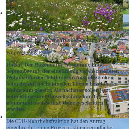
Quelle Text: Neue Osnabrücker Zeitung vom
21.10.2019
Von Wolfgang Elbers:
Hagen. Der Hagener Rat hat gerade Ende
September mit der einstimmig verabschiedeten
Wohnbauförderrichtlinie ein Ausrufezeichen
beim derzeit hochaktuellen Thema bezahlbarer
Wohnraum gesetzt. Als nächstes sollen jetzt
beim Klima- und Umweltschutz künftig
kommunal nachhaltige Wege beschritten
werden.
Die CDU-Mehrheitsfraktion hat den Antrag
eingebracht, einen Prozess „klimafreundliche