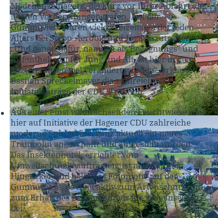
Mädchenzeltlagers, die kurz vor Ihrer Abfahrt die
letzten Vorbereitungen trafen. Auf der
Gummiwiese waren viele Freizeitsportler jeden
Alters bei Stepp-Aerobic und Joga anzutreffen.
„Und genau dafür, nämlich als Begegnungs- und
Aufenthaltsort für Jung und Alt, ist hier in den
letzten Jahren viel verändert worden“, erklärte
Bastian Spreckelmeyer die zahlreichen
Initiativanträge der CDU-Fraktion.
Aus einer einst wildwachsenden Feuchtwiese sind
hier auf Initiative der Hagener CDU zahlreiche
moderne Spielgeräte, ganz aktuell ein neues
Trampolin angeschafft und aufgestellt worden.
Das Insektenhotel, errichtet vom
Umweltschutzbeauftragten, ist nicht nur ein
Hingucker und beliebtes Fotomotiv auf der
Gummiwiese, es trägt aktiv zum Artenschutz und
zum Erhalt des Lebensraumes für viele Insekten
bei.