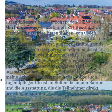
Den Startschuss gab Norbert Middelberg vom
Kirchenvorstand der katholischen
Kirchengemeinde, der, zusammen mit dem
Jugendpfleger Christian Bolten, den Umbau des
Martinusheims
kurz erläuterte. Unterstützt von
Eigenleistungen der Jugendlichen, von vielen
Spenden, finanziert vom Bistum, aus dem Etat der
Kirchengemeinde selbst, aus Fördermitteln und
nicht zuletzt von der politischen Gemeinde ist
hier ein optisch wie funktional sehr
ansprechende, moderne Begegnungsstätte für die
Jugendarbeit entstanden. „Ich war sehr
begeistert, was ich hier vorgefunden habe als ich
meine Arbeit aufgenommen habe“, lobte auch
Jugendpfleger Christian Bolten die neuen Räume
und die Ausstattung, die die Teilnehmer direkt
besichtigen konnten.
Auf dem kurzen Fußweg zur
Gummiwiese
sah
man nicht nur die Gruppenleiterinnen des