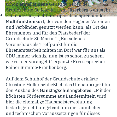
schon erstellte neue Gebäude neben der
Grundschule St. Martin. „Am Jägerberg 6 entsteht
ein moderner, nicht nur optisch ansprechender
Multifunktionsort
, der von den Hagener Vereinen
und Verbänden genutzt werden kann, als Ort des
Ehrenamtes und für den Platzbedarf der
Grundschule St. Martin“. „Ein solches
Vereinshaus als Treffpunkt für die
Ehrenamtsarbeit mitten im Dorf war für uns als
CDU immer wichtig, nun ist es schön zu sehen,
wie es hier vorangeht“ ergänzte Pressesprecher
Rainer Summe-Frankenberg.
Auf dem Schulhof der Grundschule erklärte
Christine Möller schließlich das Umbauprojekt für
den Ausbau des
Ganztagschulangebotes
. „Mit der
höchsten Fördersumme aus Landesmitteln wird
hier die ehemalige Hausmeisterwohnung
bedarfsgerecht umgebaut, um die räumlichen
und technischen Voraussetzungen für dieses