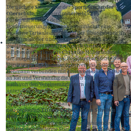
Die nächste Station war der
Sportplatz an der
Oberschule
. „Hier wird mit erheblichen
Fördermitteln aus dem
Dorferneuerungsprogramm demnächst eine
moderne Tartanlaufbahn und der Übungsbereich
der Kugelstoßer und Weitspringer durch die
geplanten Baumaßnahmen professionell
aufgewertet“ erläuterte Christine Möller anhand
der mitgebrachten Pläne. Begeistert ergänzte die
Vorsitzende des Hagener Sportvereins, Sandra
Hehmann verbunden mit einem besonderen Dank
an Rat und Verwaltung die vielen Initiativen, die
auch von den Vereinsmitgliedern ehrenamtlich
unterstützt wurden.
Nach einem kurzen inhaltlichen Ausflug über den
neu geplanten
Trimm-Dich-Pfad am Schulten
Holz
und die Erweiterung der
Wohnmobilstellplätze samt selbstreinigender
Toilette, war die letzte Station das im Rohbau