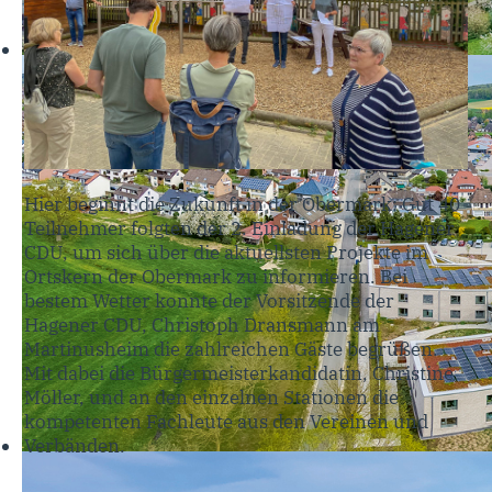
Hier beginnt die Zukunft in der Obermark: Gut 40
Teilnehmer folgten der 2. Einladung der Hagener
CDU, um sich über die aktuellsten Projekte im
Ortskern der Obermark zu informieren. Bei
bestem Wetter konnte der Vorsitzende der
Hagener CDU, Christoph Dransmann am
Martinusheim die zahlreichen Gäste begrüßen.
Mit dabei die Bürgermeisterkandidatin, Christine
Möller, und an den einzelnen Stationen die
kompetenten Fachleute aus den Vereinen und
Verbänden.