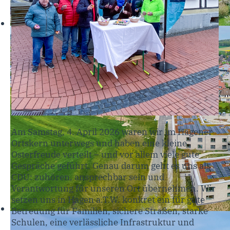
Am Samstag, 4. April 2026 waren wir im Hagener
Ortskern unterwegs und haben eine kleine
Osterfreude verteilt – und vor allem viele gute
Gespräche geführt. Genau darum geht es uns als
CDU: zuhören, ansprechbar sein und
Verantwortung für unseren Ort übernehmen. Wir
setzen uns in Hagen a.T.W. konkret ein für gute
Betreuung für Familien, sichere Straßen, starke
Schulen, eine verlässliche Infrastruktur und