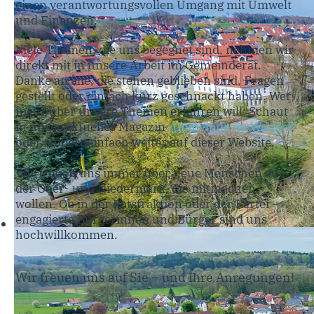
einen verantwortungsvollen Umgang mit Umwelt
und Finanzen.
Viele Themen, die uns begegnet sind, nehmen wir
direkt mit in unsere Arbeit im Gemeinderat.
Danke an alle, die stehen geblieben sind, Fragen
gestellt oder einfach kurz geschnackt haben. Wer
mehr über unsere Themen erfahren will: Schaut
in unser aktuelles Magazin
„Gemeinde im Wandel“
oder stöbert einfach weiter auf dieser Website.
Wir freuen uns immer über neue Menschen aus
der Ober- und Niedermark, die mitmachen
wollen. Ob in der Ratsfraktion oder der Partei –
engagierte Bürgerinnen und Bürger sind uns
hochwillkommen.
Wir freuen uns auf Sie – und Ihre Anregungen!